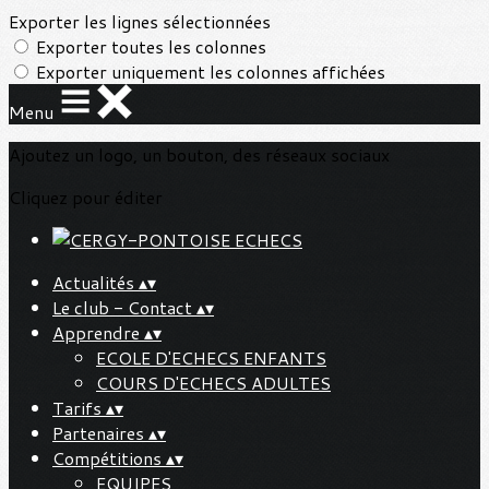
Exporter les lignes sélectionnées
Exporter toutes les colonnes
Exporter uniquement les colonnes affichées
Menu
Ajoutez un logo, un bouton, des réseaux sociaux
Cliquez pour éditer
Actualités
▴
▾
Le club - Contact
▴
▾
Apprendre
▴
▾
ECOLE D'ECHECS ENFANTS
COURS D'ECHECS ADULTES
Tarifs
▴
▾
Partenaires
▴
▾
Compétitions
▴
▾
EQUIPES