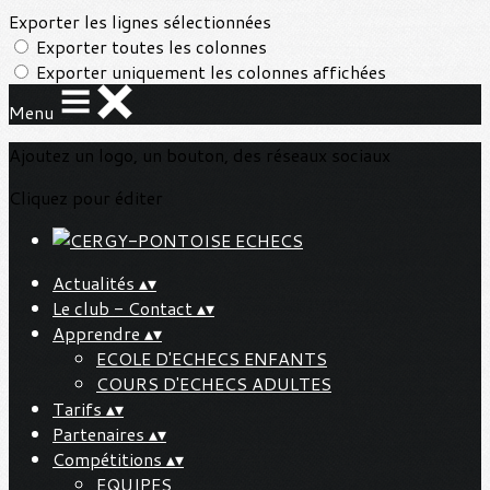
Exporter les lignes sélectionnées
Exporter toutes les colonnes
Exporter uniquement les colonnes affichées
Menu
Ajoutez un logo, un bouton, des réseaux sociaux
Cliquez pour éditer
Actualités
▴
▾
Le club - Contact
▴
▾
Apprendre
▴
▾
ECOLE D'ECHECS ENFANTS
COURS D'ECHECS ADULTES
Tarifs
▴
▾
Partenaires
▴
▾
Compétitions
▴
▾
EQUIPES