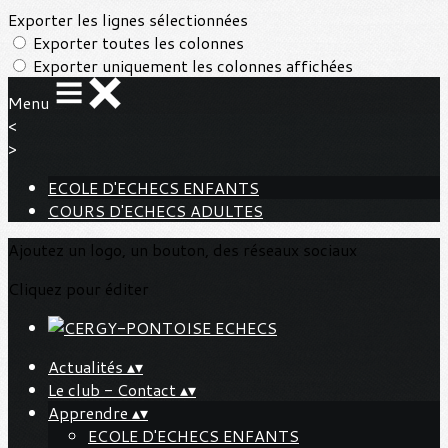
Exporter les lignes sélectionnées
Exporter toutes les colonnes
Exporter uniquement les colonnes affichées
Menu
<
>
ECOLE D'ECHECS ENFANTS
COURS D'ECHECS ADULTES
Ajoutez un logo, un bouton, des réseaux sociaux
Cliquez pour éditer
Actualités
▴
▾
Le club - Contact
▴
▾
Apprendre
▴
▾
ECOLE D'ECHECS ENFANTS