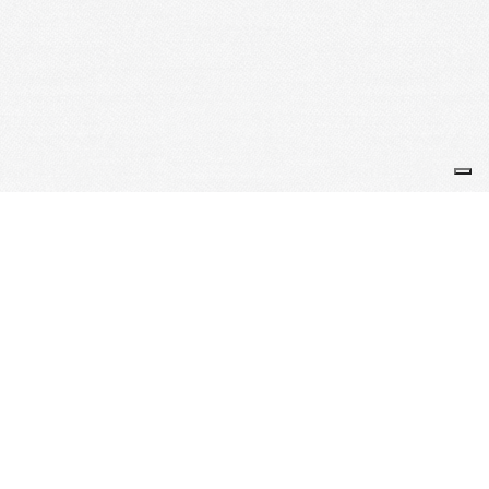
Je m'abonne à la newsletter
OK
Plan du site
Licences
Mentions légales
CGUV
Paramétrer vos cookies
Se connecter