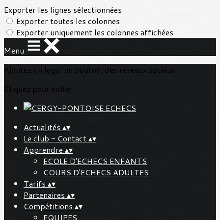
Exporter les lignes sélectionnées
Exporter toutes les colonnes
Exporter uniquement les colonnes affichées
Menu
Ajoutez un logo, un bouton, des réseaux sociaux
Cliquez pour éditer
Actualités
▴
▾
Le club - Contact
▴
▾
Apprendre
▴
▾
ECOLE D'ECHECS ENFANTS
COURS D'ECHECS ADULTES
Tarifs
▴
▾
Partenaires
▴
▾
Compétitions
▴
▾
EQUIPES