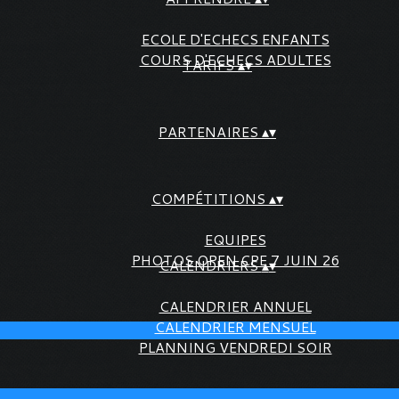
ECOLE D'ECHECS ENFANTS
COURS D'ECHECS ADULTES
TARIFS
▴
▾
PARTENAIRES
▴
▾
COMPÉTITIONS
▴
▾
EQUIPES
PHOTOS OPEN CPE 7 JUIN 26
CALENDRIERS
▴
▾
CALENDRIER ANNUEL
CALENDRIER MENSUEL
PLANNING VENDREDI SOIR