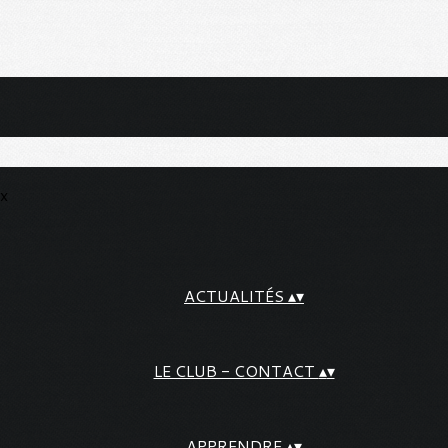
ux
ACTUALITÉS
▴
▾
LE CLUB - CONTACT
▴
▾
APPRENDRE
▴
▾