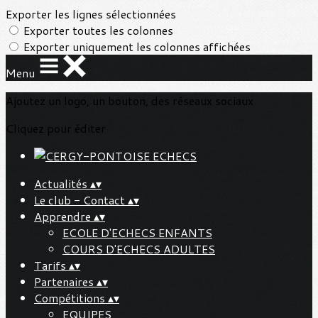
Exporter les lignes sélectionnées
Exporter toutes les colonnes
Exporter uniquement les colonnes affichées
Menu
Ajoutez un logo, un bouton, des réseaux sociaux
Cliquez pour éditer
Actualités
▴
▾
Le club - Contact
▴
▾
Apprendre
▴
▾
ECOLE D'ECHECS ENFANTS
COURS D'ECHECS ADULTES
Tarifs
▴
▾
Partenaires
▴
▾
Compétitions
▴
▾
EQUIPES