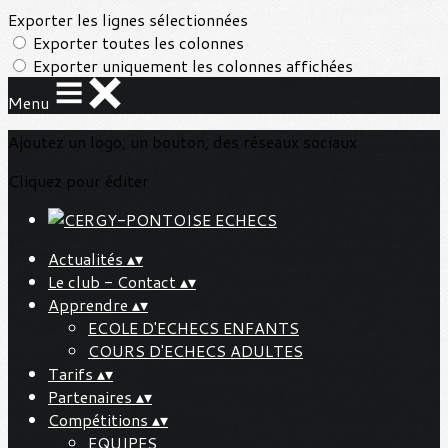
Exporter les lignes sélectionnées
Exporter toutes les colonnes
Exporter uniquement les colonnes affichées
Menu
Ajoutez un logo, un bouton, des réseaux sociaux
Cliquez pour éditer
Actualités
▴
▾
Le club - Contact
▴
▾
Apprendre
▴
▾
ECOLE D'ECHECS ENFANTS
COURS D'ECHECS ADULTES
Tarifs
▴
▾
Partenaires
▴
▾
Compétitions
▴
▾
EQUIPES