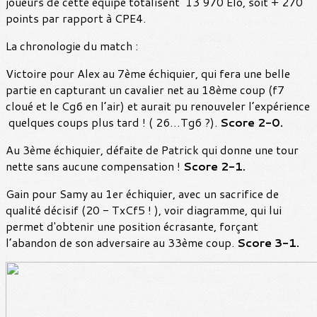
joueurs de cette équipe totalisent 13 970 Elo, soit + 270
points par rapport à CPE4.
La chronologie du match :
Victoire pour Alex au 7ème échiquier, qui fera une belle
partie en capturant un cavalier net au 18ème coup (f7
cloué et le Cg6 en l’air) et aurait pu renouveler l’expérience
quelques coups plus tard ! ( 26…Tg6 ?).
Score 2-0.
Au 3ème échiquier, défaite de Patrick qui donne une tour
nette sans aucune compensation !
Score 2-1.
Gain pour Samy au 1er échiquier, avec un sacrifice de
qualité décisif (20 - TxCf5 ! ), voir diagramme, qui lui
permet d'obtenir une position écrasante, forçant
l’abandon de son adversaire au 33ème coup.
Score 3-1.