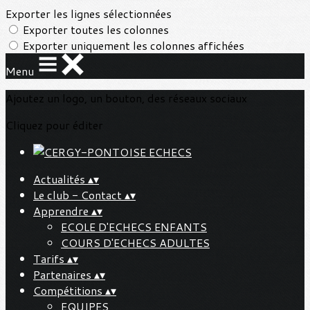
Exporter les lignes sélectionnées
Exporter toutes les colonnes
Exporter uniquement les colonnes affichées
Menu
Ajoutez un logo, un bouton, des réseaux sociaux
Cliquez pour éditer
Actualités
▴
▾
Le club - Contact
▴
▾
Apprendre
▴
▾
ECOLE D'ECHECS ENFANTS
COURS D'ECHECS ADULTES
Tarifs
▴
▾
Partenaires
▴
▾
Compétitions
▴
▾
EQUIPES