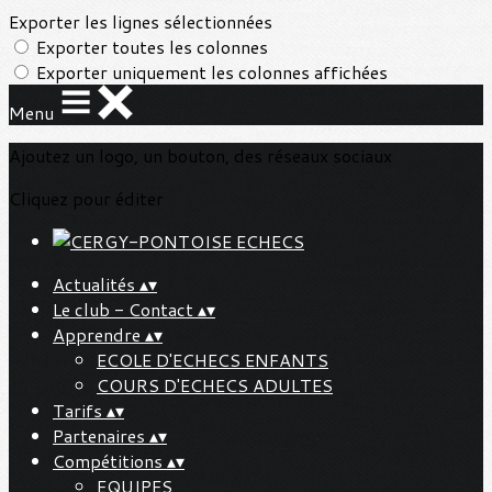
Exporter les lignes sélectionnées
Exporter toutes les colonnes
Exporter uniquement les colonnes affichées
Menu
Ajoutez un logo, un bouton, des réseaux sociaux
Cliquez pour éditer
Actualités
▴
▾
Le club - Contact
▴
▾
Apprendre
▴
▾
ECOLE D'ECHECS ENFANTS
COURS D'ECHECS ADULTES
Tarifs
▴
▾
Partenaires
▴
▾
Compétitions
▴
▾
EQUIPES