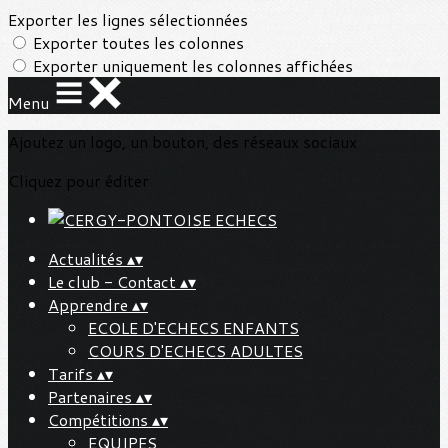
Exporter les lignes sélectionnées
Exporter toutes les colonnes
Exporter uniquement les colonnes affichées
Menu
Ajoutez un logo, un bouton, des réseaux sociaux
Cliquez pour éditer
Actualités
▴
▾
Le club - Contact
▴
▾
Apprendre
▴
▾
ECOLE D'ECHECS ENFANTS
COURS D'ECHECS ADULTES
Tarifs
▴
▾
Partenaires
▴
▾
Compétitions
▴
▾
EQUIPES